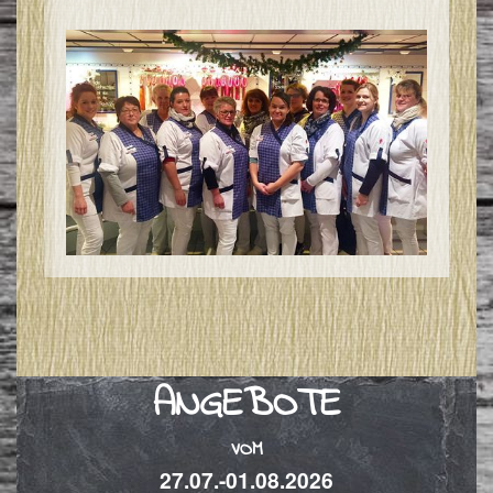
I
&
I
ANGEBOTE
VOM
27.07.-01.08.2026