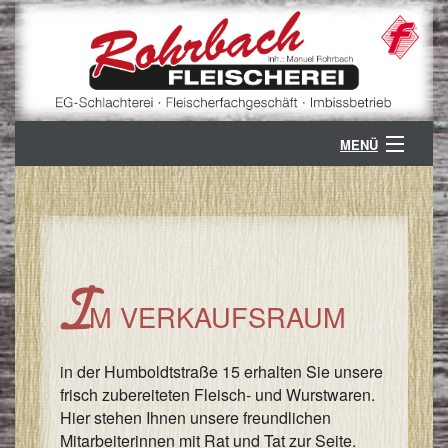
MENÜ
ÜBER UNS
B
GESCHÄFTSZWEIGE
G
B
KONTAKT
I
M VERKAUFSRAUM
V
K
PARTNER
/
S
Ö
in der Humboldtstraße 15 erhalten Sie unsere
/
frisch zubereiteten Fleisch- und Wurstwaren.
A
Z
Hier stehen Ihnen unsere freundlichen
/
Mitarbeiterinnen mit Rat und Tat zur Seite.
V
A