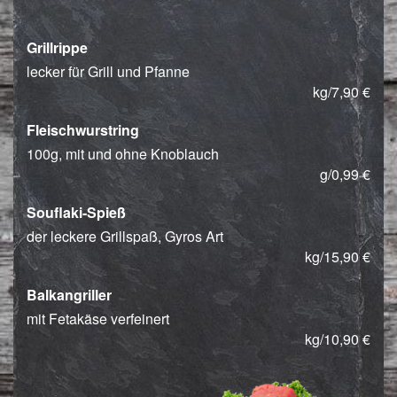
Grillrippe
lecker für Grill und Pfanne
kg/7,90 €
Fleischwurstring
100g, mit und ohne Knoblauch
g/0,99 €
Souflaki-Spieß
der leckere Grillspaß, Gyros Art
kg/15,90 €
Balkangriller
mit Fetakäse verfeinert
kg/10,90 €