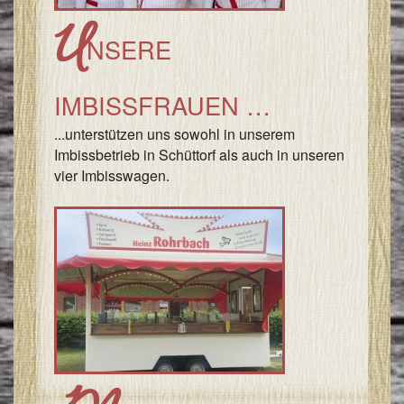
U
I
NSERE
&
I
IMBISSFRAUEN …
...unterstützen uns sowohl in unserem
Imbissbetrieb in Schüttorf als auch in unseren
vier Imbisswagen.