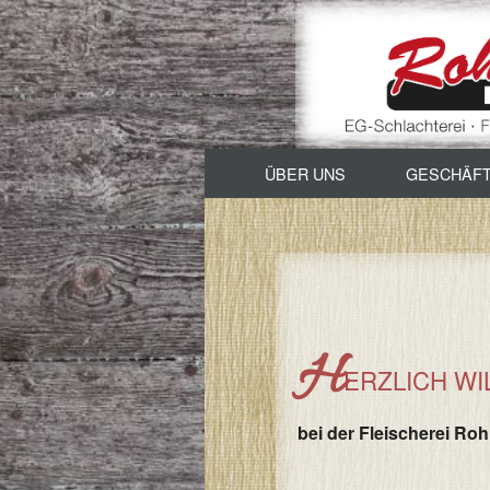
ÜBER UNS
GESCHÄF
Viehandel / Schla
Verkauf
Imbissbetrieb & 
H
ERZLICH W
bei der Fleischerei Ro