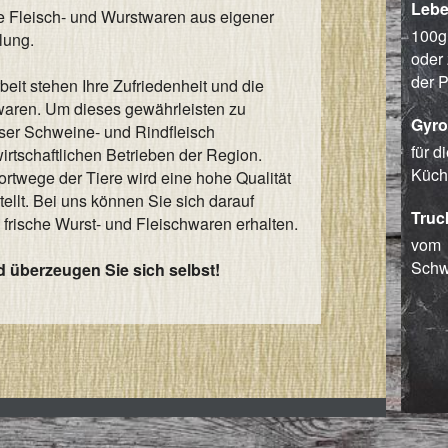
Lebe
te Fleisch- und Wurstwaren aus eigener
100g,
lung.
oder 
der 
beit stehen Ihre Zufriedenheit und die
hwaren. Um dieses gewährleisten zu
Gyro
ser Schweine- und Rindfleisch
für d
irtschaftlichen Betrieben der Region.
Küch
rtwege der Tiere wird eine hohe Qualität
tellt. Bei uns können Sie sich darauf
Truc
s frische Wurst- und Fleischwaren erhalten.
vom
Schw
 überzeugen Sie sich selbst!