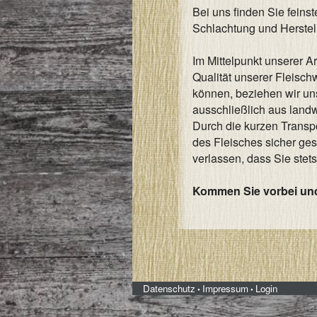
Bei uns finden Sie feins
Schlachtung und Herstel
Im Mittelpunkt unserer Ar
Qualität unserer Fleisc
können, beziehen wir un
ausschließlich aus landw
Durch die kurzen Transpo
des Fleisches sicher ges
verlassen, dass Sie stet
Kommen Sie vorbei und
Datenschutz
Impressum
Login
•
•