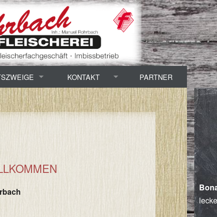
TSZWEIGE
KONTAKT
PARTNER
chtung / Zerlegung
Öffnungszeiten
Adresse / Anfahrt
Imbisswagen
ILLKOMMEN
Bona
hrbach
lecke