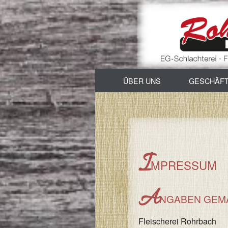
ÜBER UNS
GESCHÄF
Viehandel / Schla
Verkauf
I
Imbissbetrieb & 
MPRESSUM
A
NGABEN GEMÄ
Fleischerei Rohrbach