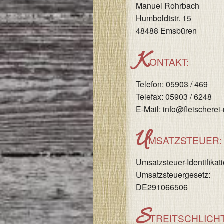
Manuel Rohrbach
Humboldtstr. 15
48488 Emsbüren
K
ONTAKT:
Telefon: 05903 / 469
Telefax: 05903 / 6248
E-Mail: info@fleischerei
U
MSATZSTEUER:
Umsatzsteuer-Identifik
Umsatzsteuergesetz:
DE291066506
S
TREITSCHLICH