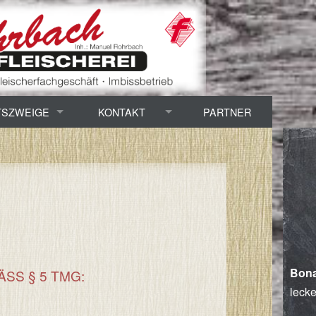
TSZWEIGE
KONTAKT
PARTNER
chtung / Zerlegung
Öffnungszeiten
Adresse / Anfahrt
Imbisswagen
Bona
SS § 5 TMG:
lecke