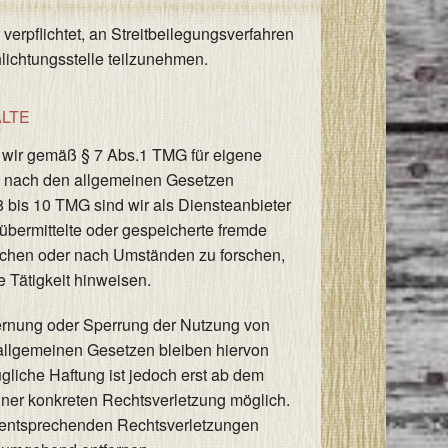
r verpflichtet, an Streitbeilegungsverfahren
lichtungsstelle teilzunehmen.
ALTE
d wir gemäß § 7 Abs.1 TMG für eigene
en nach den allgemeinen Gesetzen
8 bis 10 TMG sind wir als Diensteanbieter
, übermittelte oder gespeicherte fremde
achen oder nach Umständen zu forschen,
e Tätigkeit hinweisen.
fernung oder Sperrung der Nutzung von
allgemeinen Gesetzen bleiben hiervon
gliche Haftung ist jedoch erst ab dem
iner konkreten Rechtsverletzung möglich.
entsprechenden Rechtsverletzungen