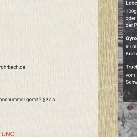
Lebe
100g,
oder 
der 
Gyro
für d
Küch
Truc
-rohrbach.de
vom
Schw
ationsnummer gemäß §27 a
TUNG