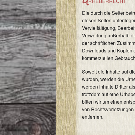
U
RHEBERRECHT
Die durch die Seitenbetre
diesen Seiten unterlieg
Vervielfältigung, Bearbei
Verwertung außerhalb d
der schriftlichen Zustim
Downloads und Kopien die
kommerziellen Gebrauch 
Soweit die Inhalte auf di
wurden, werden die Urhe
werden Inhalte Dritter a
trotzdem auf eine Urheb
bitten wir um einen ent
von Rechtsverletzungen 
entfernen.