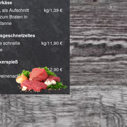
rkäse
 als Aufschnitt
kg/1,39 €
zum Braten in
Pfanne
sgeschnetzeltes
ie schnelle
kg/11,90 €
e
kerspieß
kg/12,90 €
einenacken