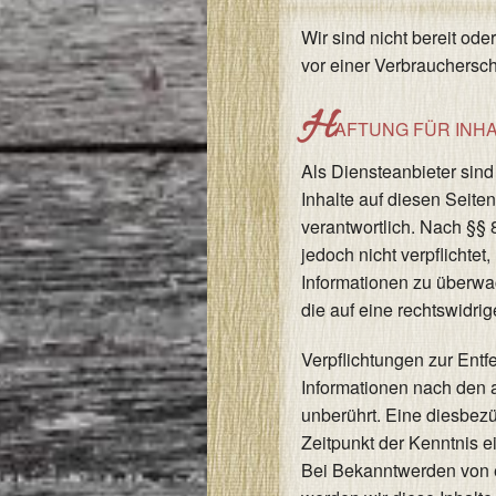
Wir sind nicht bereit ode
vor einer Verbrauchersch
H
AFTUNG FÜR INH
Als Diensteanbieter sin
Inhalte auf diesen Seit
verantwortlich. Nach §§ 
jedoch nicht verpflichtet
Informationen zu überw
die auf eine rechtswidrig
Verpflichtungen zur Ent
Informationen nach den 
unberührt. Eine diesbezü
Zeitpunkt der Kenntnis e
Bei Bekanntwerden von 