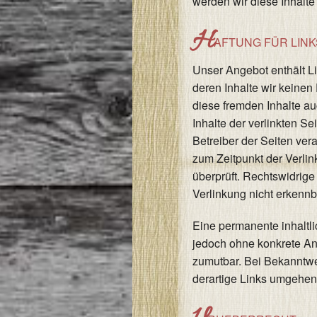
werden wir diese Inhalt
H
AFTUNG FÜR LINK
Unser Angebot enthält Li
deren Inhalte wir keinen
diese fremden Inhalte a
Inhalte der verlinkten Sei
Betreiber der Seiten ver
zum Zeitpunkt der Verli
überprüft. Rechtswidrige
Verlinkung nicht erkennb
Eine permanente inhaltlic
jedoch ohne konkrete An
zumutbar. Bei Bekanntw
derartige Links umgehen