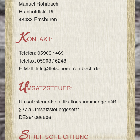
Manuel Rohrbach
I
Humboldtstr. 15
&
48488 Emsbüren
I
K
ONTAKT:
Telefon: 05903 / 469
Telefax: 05903 / 6248
E-Mail: info@fleischerei-rohrbach.de
U
MSATZSTEUER:
Umsatzsteuer-Identifikationsnummer gemäß
§27 a Umsatzsteuergesetz:
DE291066506
S
TREITSCHLICHTUNG