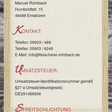
Manuel Rohrbach
I
Humboldtstr. 15
&
48488 Emsbüren
I
K
ONTAKT:
Telefon: 05903 / 469
Telefax: 05903 / 6248
E-Mail: info@fleischerei-rohrbach.de
U
MSATZSTEUER:
Umsatzsteuer-Identifikationsnummer gemäß
§27 a Umsatzsteuergesetz:
DE291066506
S
TREITSCHLICHTUNG