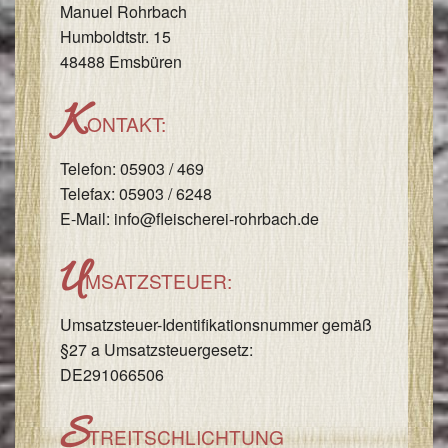
Manuel Rohrbach
I
Humboldtstr. 15
&
48488 Emsbüren
I
K
ONTAKT:
Telefon: 05903 / 469
Telefax: 05903 / 6248
E-Mail: info@fleischerei-rohrbach.de
U
MSATZSTEUER:
Umsatzsteuer-Identifikationsnummer gemäß
§27 a Umsatzsteuergesetz:
DE291066506
S
TREITSCHLICHTUNG