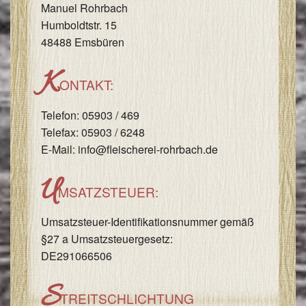
Manuel Rohrbach
I
Humboldtstr. 15
&
48488 Emsbüren
I
K
ONTAKT:
Telefon: 05903 / 469
Telefax: 05903 / 6248
E-Mail: info@fleischerei-rohrbach.de
U
MSATZSTEUER:
Umsatzsteuer-Identifikationsnummer gemäß
§27 a Umsatzsteuergesetz:
DE291066506
S
TREITSCHLICHTUNG