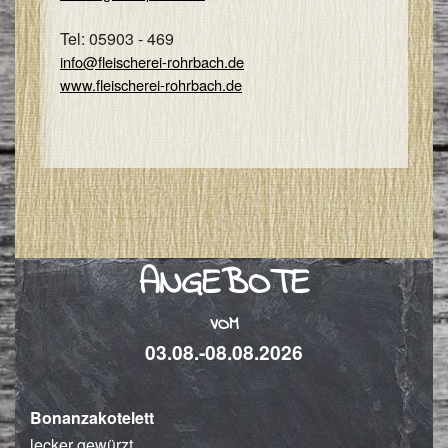
I
Tel: 05903 - 469
&
info@fleischerei-rohrbach.de
I
www.fleischerei-rohrbach.de
ANGEBOTE
VOM
03.08.-08.08.2026
Bonanzakotelett
lecker gewürzt