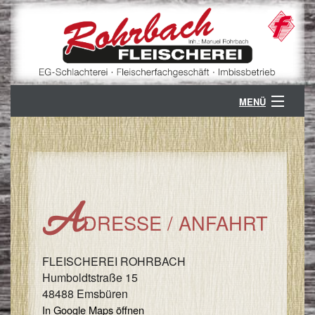
MENÜ
ÜBER UNS
B
GESCHÄFTSZWEIGE
G
B
KONTAKT
A
DRESSE / ANFAHRT
V
K
PARTNER
/
S
Ö
FLEISCHEREI ROHRBACH
/
Humboldtstraße 15
A
Z
48488 Emsbüren
/
In Google Maps öffnen
V
A