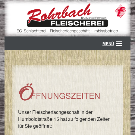
MENÜ
ÜBER UNS
B
GESCHÄFTSZWEIGE
G
B
KONTAKT
Ö
FFNUNGSZEITEN
V
K
PARTNER
/
S
Ö
Unser Fleischerfachgeschäft in der
/
Humboldtstraße 15 hat zu folgenden Zeiten
A
Z
für Sie geöffnet:
/
V
A