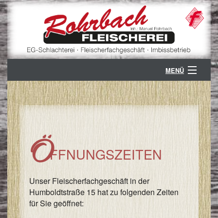
MENÜ
ÜBER UNS
B
GESCHÄFTSZWEIGE
G
B
KONTAKT
Ö
FFNUNGSZEITEN
V
K
PARTNER
/
S
Ö
Unser Fleischerfachgeschäft in der
/
Humboldtstraße 15 hat zu folgenden Zeiten
A
Z
für Sie geöffnet:
/
V
A