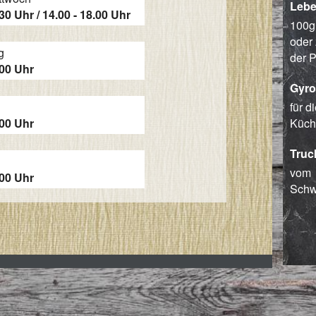
Lebe
.30 Uhr / 14.00 - 18.00 Uhr
100g,
oder 
g
der 
.00 Uhr
Gyro
für d
.00 Uhr
Küch
Truc
vom
.00 Uhr
Schw