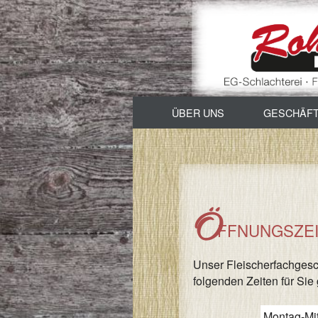
ÜBER UNS
GESCHÄF
Viehandel / Schla
Verkauf
Ö
Imbissbetrieb & 
FFNUNGSZE
Unser Fleischerfachgesc
folgenden Zeiten für Sie 
Montag-Mi