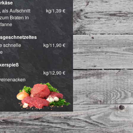
rkäse
 als Aufschnitt
kg/1,39 €
zum Braten in
Pfanne
sgeschnetzeltes
ie schnelle
kg/11,90 €
e
kerspieß
kg/12,90 €
einenacken