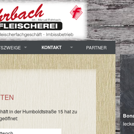
TSZWEIGE
KONTAKT
PARTNER
chtung / Zerlegung
Öffnungszeiten
Adresse / Anfahrt
Imbisswagen
ITEN
häft in der Humboldtstraße 15 hat zu
Bona
geöffnet:
lecke
ttwoch