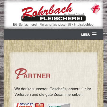
MENÜ
ÜBER UNS
B
GESCHÄFTSZWEIGE
G
B
KONTAKT
P
ARTNER
V
K
PARTNER
/
S
Ö
Wir danken unseren Geschäftspartnern für Ihr
/
Vertrauen und die gute Zusammenarbeit:
A
Z
/
V
A