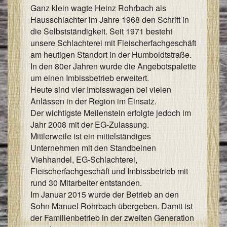
Ganz klein wagte Heinz Rohrbach als
I
Hausschlachter im Jahre 1968 den Schritt in
&
die Selbstständigkeit. Seit 1971 besteht
I
unsere Schlachterei mit Fleischerfachgeschäft
am heutigen Standort in der Humboldtstraße.
In den 80er Jahren wurde die Angebotspalette
um einen Imbissbetrieb erweitert.
Heute sind vier Imbisswagen bei vielen
Anlässen in der Region im Einsatz.
Der wichtigste Meilenstein erfolgte jedoch im
Jahr 2008 mit der EG-Zulassung.
Mittlerweile ist ein mittelständiges
Unternehmen mit den Standbeinen
Viehhandel, EG-Schlachterei,
Fleischerfachgeschäft und Imbissbetrieb mit
rund 30 Mitarbeiter entstanden.
Im Januar 2015 wurde der Betrieb an den
Sohn Manuel Rohrbach übergeben. Damit ist
der Familienbetrieb in der zweiten Generation